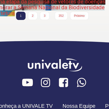
ma etapa da pesquisa de vetores de doenças
orar a Semana Nacional da Biodiversidade
tetura
…
1
2
3
352
Próximo
onheça a UNIVALE TV
Nossa Equipe
P