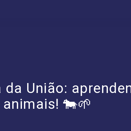
 da União: aprenden
 animais! 🐄🌱