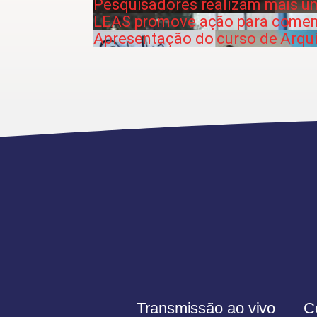
Pesquisadores realizam mais u
LEAS promove ação para comem
Apresentação do curso de Arqui
Transmissão ao vivo
C