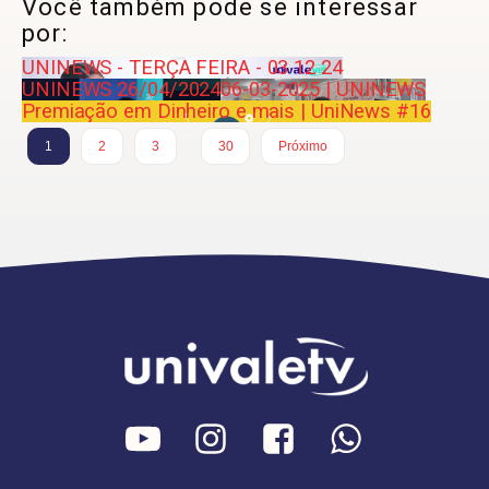
Você também pode se interessar
por:
UNINEWS - TERÇA FEIRA - 03 12 24
UNINEWS 26/04/2024
06-03-2025 | UNINEWS
Premiação em Dinheiro e mais | UniNews #16
…
1
2
3
30
Próximo