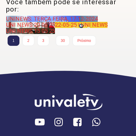
Você também pode se interessar
por:
UNINEWS: TERÇA FEIRA, 17-12-2024
UNI NEWS 20 05 25
22-05-25 I UNI NEWS
UNI NEWS 15 05 25
…
1
2
3
30
Próximo