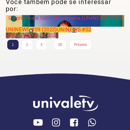
Você também pode se interessar
por:
Os principais fatos da semana (UNINEWS 07 05
24)
UNINEWS #09 (2023)
UNINEWS #52
UNI NEWS 08 10 2024
…
1
2
3
30
Próximo