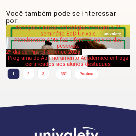
Você também pode se interessar
por:
Avanços e novas estratégias marcam o 7°
seminário EaD Univale
Atendimento AME faz diferença na vida das
pessoas.
2º dia de Pint of Science 2025!
Programa de Aprimoramento Acadêmico entrega
certificados aos alunos destaques
…
1
2
3
352
Próximo