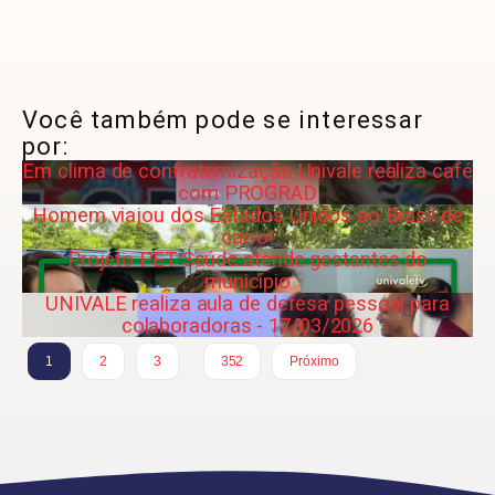
Você também pode se interessar
por:
Em clima de confraternização Univale realiza café
com PROGRAD
Homem viajou dos Estados Unidos ao Brasil de
carro!
Projeto PET Saúde atende gestantes do
município
UNIVALE realiza aula de defesa pessoal para
colaboradoras - 17/03/2026
…
1
2
3
352
Próximo