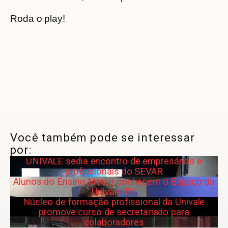
Roda o play!
Você também pode se interessar
por:
UNIVALE sedia encontro de empresários e
profissionais do SEVAR
Alunos do Ensino Médio conhecem o Espaço da
Univale TV.
Núcleo de formação profissional da Univale
promove curso de secretariado para
colaboradores