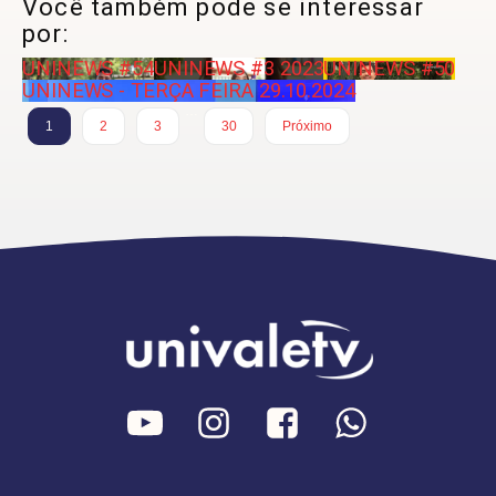
Você também pode se interessar
por:
UNINEWS #54
UNINEWS #3 2023
UNINEWS #50
UNINEWS - TERÇA FEIRA 29.10.2024
…
1
2
3
30
Próximo