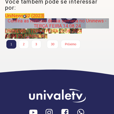
Você também pode se interessar
por:
UniNews 02 (2023)
Confira as notícias dessa semana no Uninews -
TERÇA FEIRA 14 08 24
UNINEWS - TERÇA FEIRA 20.08.2024
03 04 25 | UNINEWS
…
1
2
3
30
Próximo