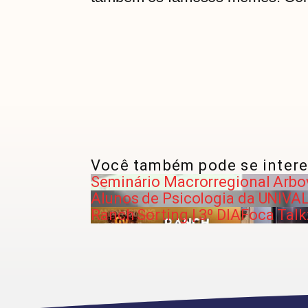
Você também pode se intere
Seminário Macrorregional Arbov
Alunos de Psicologia da UNIVAL
Ranch Sorting | 3º DIA
Foca Talk