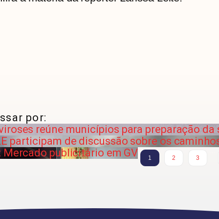
ssar por:
iroses reúne municípios para preparação da
E participam de discussão sobre os caminhos
: Mercado publicitário em GV
…
1
2
3