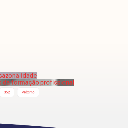
 sazonalidade
 da formação profissional
352
Próximo