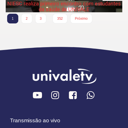
NIESC realiza primeiro encontro com estudantes
da saúde da UNIVALE
…
1
2
3
352
Próximo
Transmissão ao vivo