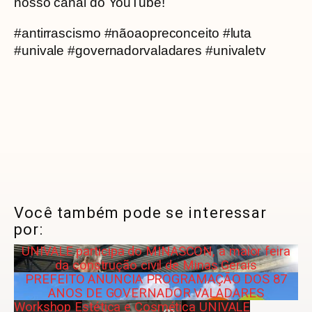
nosso canal do YouTube!
#antirrascismo #nãoaopreconceito #luta
#univale #governadorvaladares #univaletv
Você também pode se interessar
por:
UNIVALE participa do MINASCON, a maior feira
da construção civil de Minas Gerais
PREFEITO ANUNCIA PROGRAMAÇÃO DOS 87
ANOS DE GOVERNADOR VALADARES
Workshop Estética e Cosmética UNIVALE