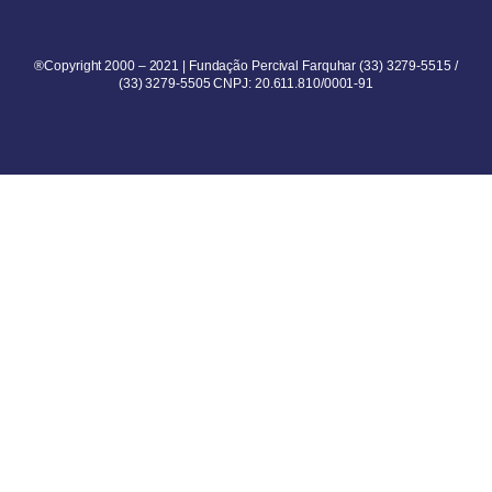
®Copyright 2000 – 2021 | Fundação Percival Farquhar (33) 3279-5515 /
(33) 3279-5505 CNPJ: 20.611.810/0001-91