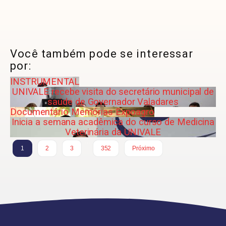
Você também pode se interessar
por:
INSTRUMENTAL
UNIVALE recebe visita do secretário municipal de
saúde de Governador Valadares
Documentário Memórias Expoagro
Inicia a semana acadêmica do curso de Medicina
Veterinária da UNIVALE
…
1
2
3
352
Próximo