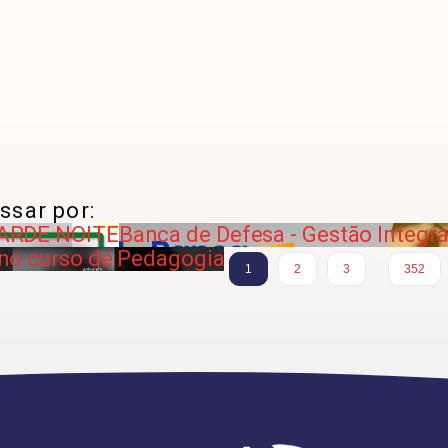
ssar por:
ARDE NOITE
Banca de Defesa - Gestão Integra
no curso de Pedagogia
…
1
2
3
352