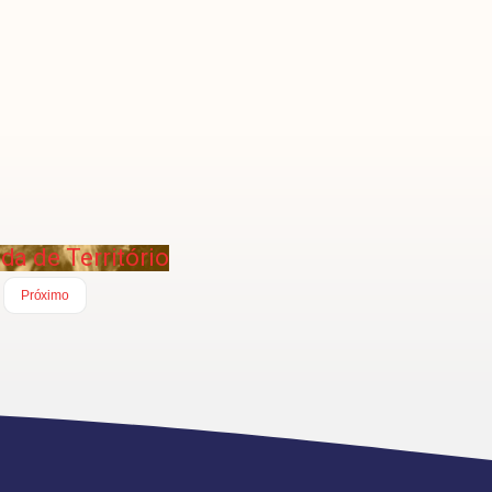
da de Território
Próximo