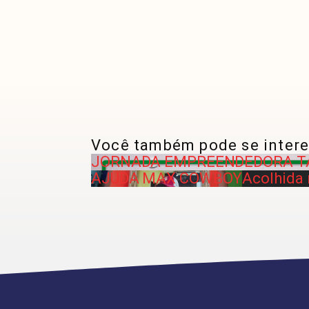
Você também pode se intere
JORNADA EMPREENDEDORA T
AJUDA MAX COWBOY
Acolhida 