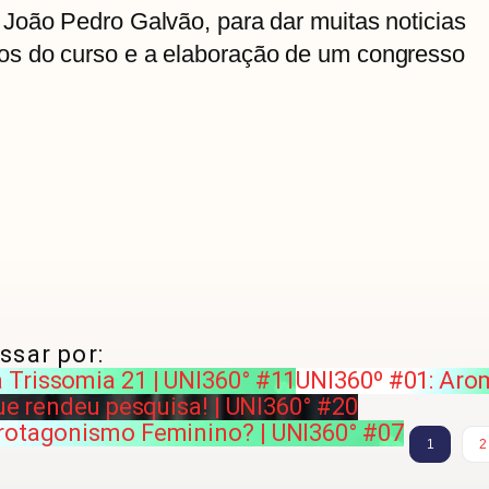
João Pedro Galvão, para dar muitas noticias
s do curso e a elaboração de um congresso
ssar por:
Trissomia 21 | UNI360° #11
UNI360º #01: Aro
que rendeu pesquisa! | UNI360° #20
Protagonismo Feminino? | UNI360° #07
1
2