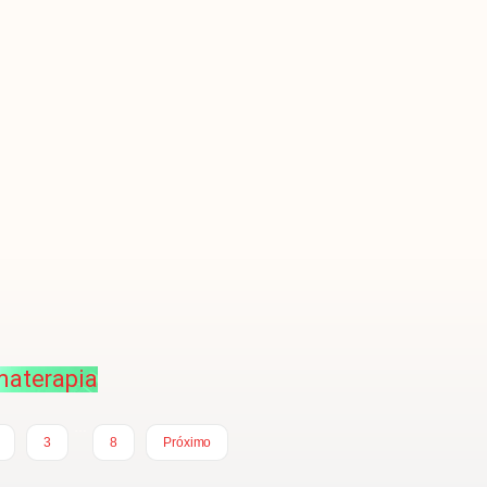
materapia
…
3
8
Próximo