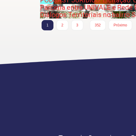
PODCAST JURÍDICO: Licitação: 
Parceria entre UNIVALE e Rede 
Diálogos Territoriais no bairro 
…
1
2
3
352
Próximo