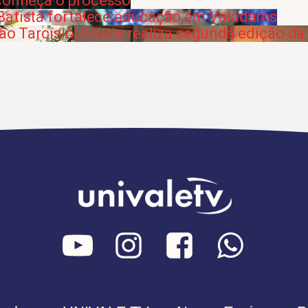
conheça o processo
Batista fortalece educação em Valadares
São Tarcísio
Univale realiza segunda edição da 