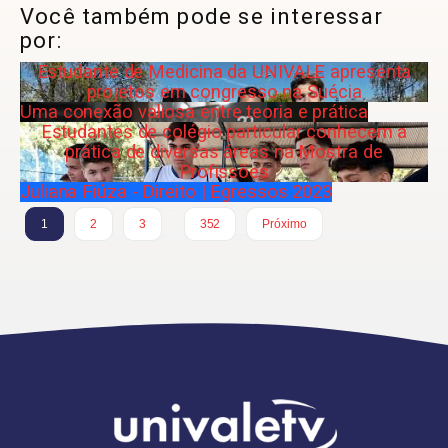
Você também pode se interessar
por:
Estudante de Medicina da UNIVALE apresenta
projetos em congresso na Suécia
Uma conexão valiosa entre teoria e prática
Estudantes de colégio particular conhecem a
prática de diversas áreas na Mostra de
Profissões
Juliana Fiúza - Direito | Egressos 2023
…
1
2
3
352
Próximo