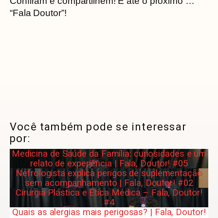
Confiram e compartilhem! E até o próximo …
“Fala Doutor”!
Você também pode se interessar
por:
Medicina de Saúde da Família: curiosidades e um
relato de experiência | Fala, Doutor! #05
Nefrologista explica perigos de suplementação
sem acompanhamento | Fala, Doutor! #02
Cirurgia Plástica e Ética Médica – Fala, Doutor!
#4
Quais as alergias mais perigosas? | Fala, Doutor!