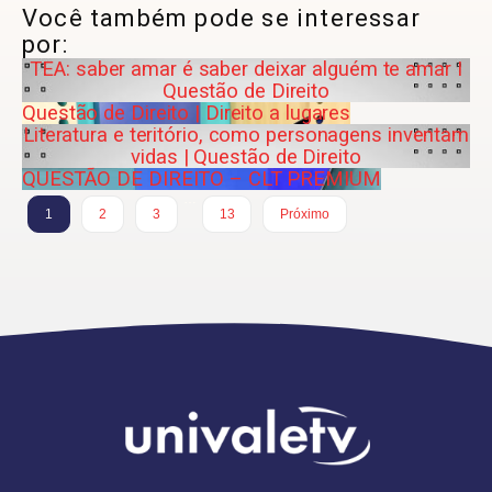
Você também pode se interessar
por:
TEA: saber amar é saber deixar alguém te amar I
Questão de Direito
Questão de Direito | Direito a lugares
Literatura e teritório, como personagens inventam
vidas | Questão de Direito
QUESTÃO DE DIREITO – CLT PREMIUM
…
1
2
3
13
Próximo