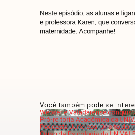
Neste episódio, as alunas e liga
e professora Karen, que conver
maternidade. Acompanhe!
Você também pode se intere
Webserie Valadarense conquist
Pró-reitoria Acadêmica da UNI
Podcasts Jurídicos: Direito do 
Curso de Psicologia da UNIVALE 