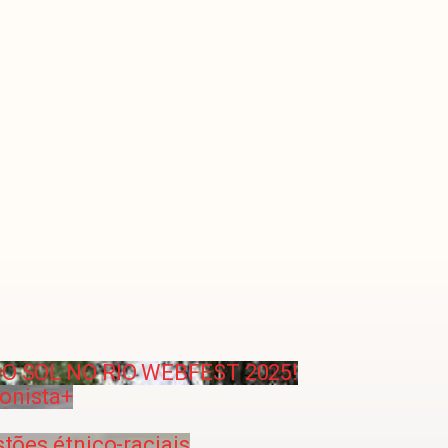
 DO SOL NO RIO WEBFEST 2025!
onista+
tões étnico-raciais