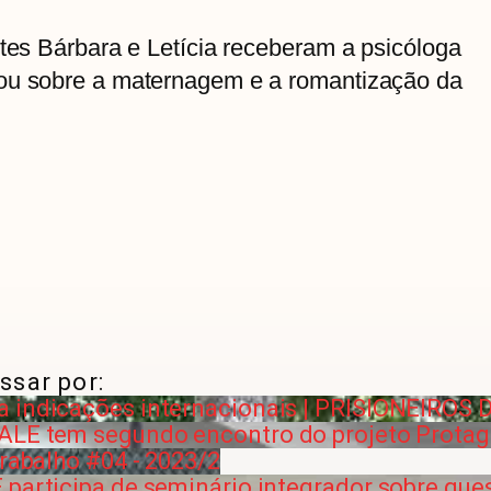
ntes Bárbara e Letícia receberam a psicóloga
sou sobre a maternagem e a romantização da
ssar por:
a indicações internacionais | PRISIONEIROS
VALE tem segundo encontro do projeto Protag
Trabalho #04 - 2023/2
participa de seminário integrador sobre ques