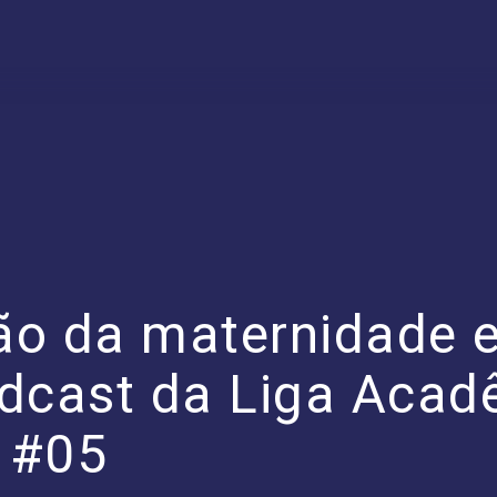
ão da maternidade e
odcast da Liga Acad
 #05