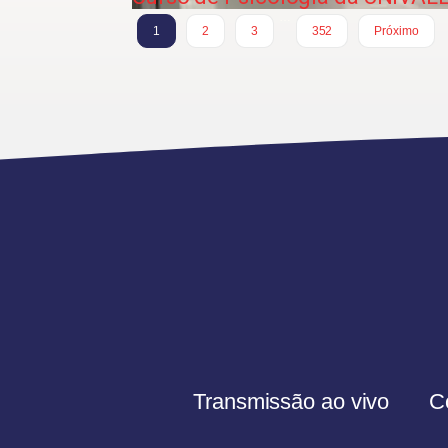
…
1
2
3
352
Próximo
Transmissão ao vivo
C