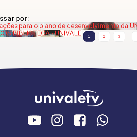
ssar por:
 ações para o plano de desenvolvimento da 
OS BIBLIOTECA - UNIVALE
…
1
2
3