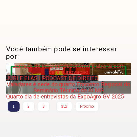
Você também pode se interessar
por:
Jornada de empreendedorismo é aberta com
café e inovação
JURI E ELAS I PODCAST DE DIREITO
Valadares é sede do quarto Encontro Regional do
Seminário Técnico da ALMG
Quarto dia de entrevistas da ExpoAgro GV 2025
…
1
2
3
352
Próximo