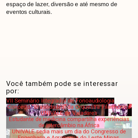
espaço de lazer, diversão e até mesmo de
eventos culturais.
Você também pode se interessar
por:
VII Seminário Integrador de Fonoaudiologia
Concerto "Brasilidades" da Orquestra Filarmônica
UNIVALE de Valadares
Estudante de medicina compartilha experiências
de intercâmbio na África
UNIVALE sedia mais um dia do Congresso de
Engenharia e Agronomia do Leste Minas.