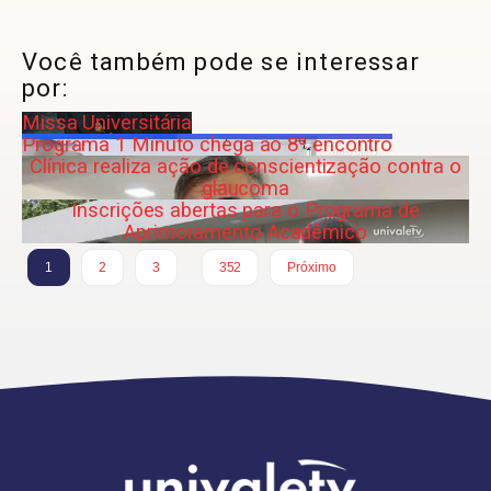
Você também pode se interessar
por:
Missa Universitária
Programa 1 Minuto chega ao 8º encontro
Clínica realiza ação de conscientização contra o
glaucoma
Inscrições abertas para o Programa de
Aprimoramento Acadêmico
…
1
2
3
352
Próximo