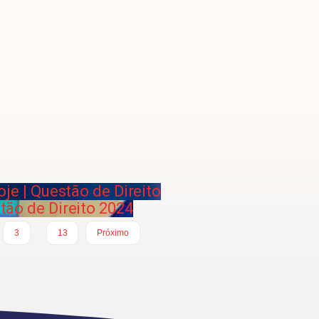
je | Questão de Direito
tão de Direito 2024
…
3
13
Próximo