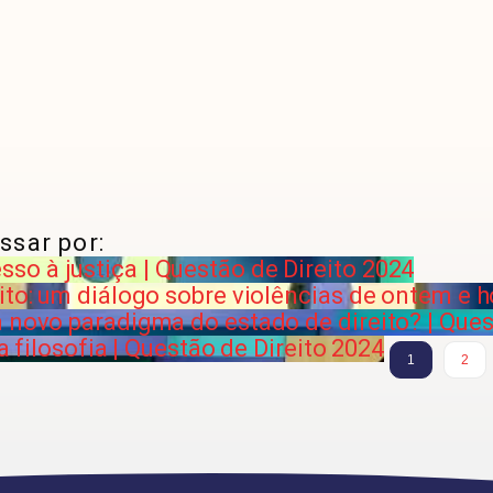
ssar por:
o à justiça | Questão de Direito 2024
ito: um diálogo sobre violências de ontem e ho
 novo paradigma do estado de direito? | Ques
a filosofia | Questão de Direito 2024
1
2