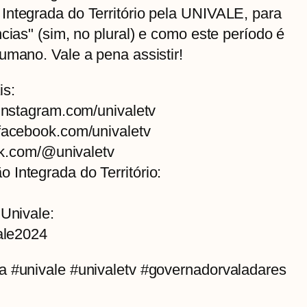
Integrada do Território pela UNIVALE, para
cias" (sim, no plural) e como este período é
umano. Vale a pena assistir!
is:
/instagram.com/univaletv
/facebook.com/univaletv
tok.com/@univaletv
Integrada do Território:
 Univale:
vale2024
a #univale #univaletv #governadorvaladares