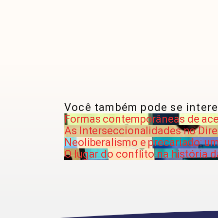
Você também pode se intere
Formas contemporâneas de acess
As Interseccionalidades no Dire
Neoliberalismo e precariado: um
O lugar do conflito na história d