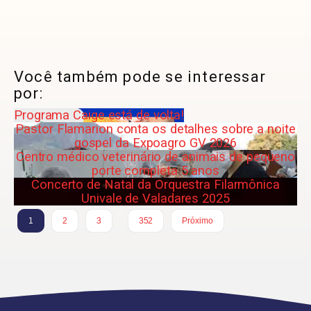
Você também pode se interessar
por:
Programa Caige está de volta!
Pastor Flamarion conta os detalhes sobre a noite
gospel da Expoagro GV 2026
Centro médico veterinário de animais de pequeno
porte completa 5 anos
Concerto de Natal da Orquestra Filarmônica
Univale de Valadares 2025
…
1
2
3
352
Próximo