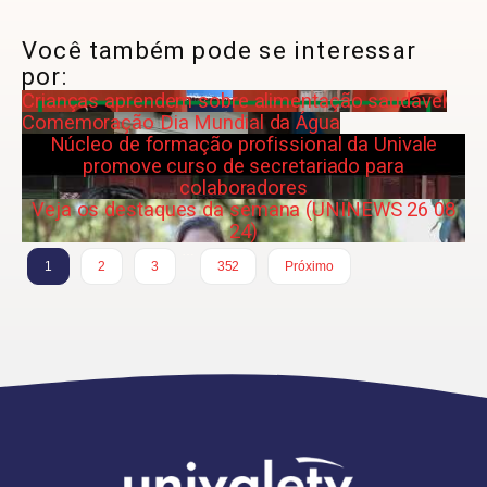
Você também pode se interessar
por:
Crianças aprendem sobre alimentação saudável
Comemoração Dia Mundial da Água
Núcleo de formação profissional da Univale
promove curso de secretariado para
colaboradores
Veja os destaques da semana (UNINEWS 26 08
24)
…
1
2
3
352
Próximo