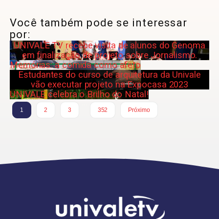
Você também pode se interessar
por:
UNIVALE TV recebe visita de alunos do Genoma
em finalização de projeto sobre Jornalismo.
Memórias: a comida como afeto
Estudantes do curso de arquitetura da Univale
vão executar projeto na Expocasa 2023
UNIVALE celebra o Brilho do Natal!
…
1
2
3
352
Próximo