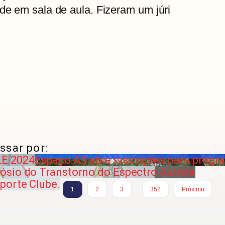
ade em sala de aula. Fizeram um júri
ssar por:
E 2024
Espaço A3 abre inscrições para progr
sio do Transtorno do Espectro Autista
porte Clube.
…
1
2
3
352
Próximo