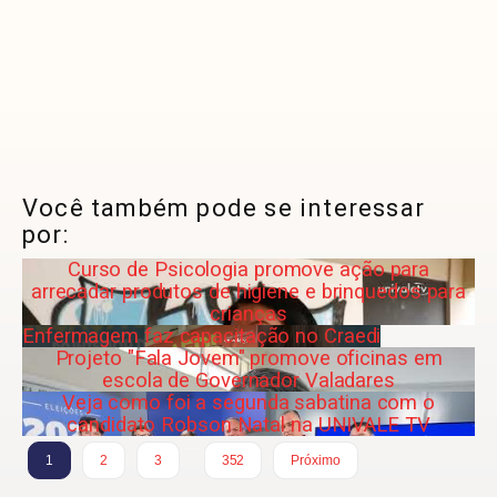
Você também pode se interessar
por:
Curso de Psicologia promove ação para
arrecadar produtos de higiene e brinquedos para
crianças
Enfermagem faz capacitação no Craedi
Projeto "Fala Jovem" promove oficinas em
escola de Governador Valadares
Veja como foi a segunda sabatina com o
candidato Robson Natal na UNIVALE TV
…
1
2
3
352
Próximo