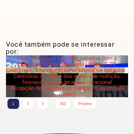
Você também pode se interessar
por:
Veja como foi a segunda sabatina com o
candidato Robson Natal na UNIVALE TV
CIAAT realiza recuperação ambiental na Ibituruna
Cerimônia do jaleco dos cursos de nutrição,
fonoaudiologia e terapia ocupacional
Recepção de calouros no Campus II da Univale
(noite)
…
1
2
3
352
Próximo