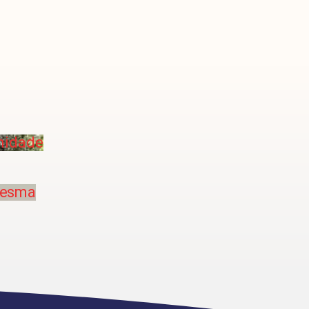
unidade
aresma