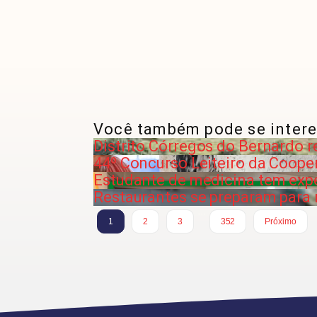
Você também pode se intere
Distrito Córregos do Bernardo r
44º Concurso Leiteiro da Coope
Estudante de medicina tem expe
Restaurantes se preparam para 
…
1
2
3
352
Próximo