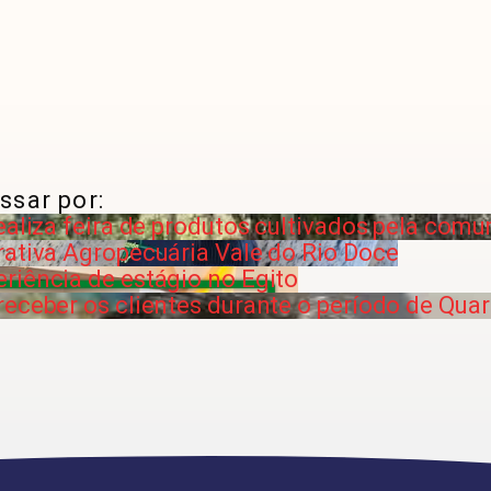
ssar por:
ealiza feira de produtos cultivados pela com
rativa Agropecuária Vale do Rio Doce
riência de estágio no Egito
receber os clientes durante o período de Qu