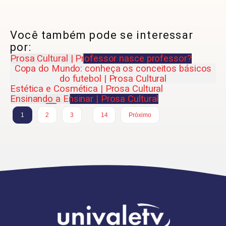
Você também pode se interessar
por:
Prosa Cultural | Professor nasce professor?
Copa do Mundo: conheça os conceitos básicos
do futebol | Prosa Cultural
Estética e Cosmética | Prosa Cultural
Ensinando a Ensinar | Prosa Cultural
…
1
2
3
14
Próximo