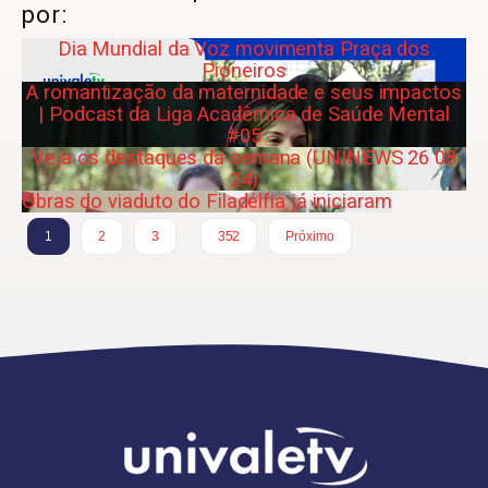
por:
Dia Mundial da Voz movimenta Praça dos
Pioneiros
A romantização da maternidade e seus impactos
| Podcast da Liga Acadêmica de Saúde Mental
#05
Veja os destaques da semana (UNINEWS 26 08
24)
Obras do viaduto do Filadélfia já iniciaram
…
1
2
3
352
Próximo