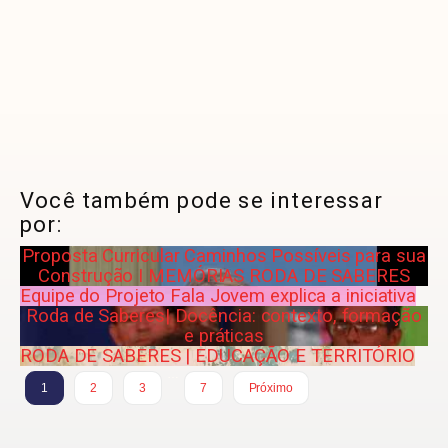
Você também pode se interessar
por:
Proposta Curricular Caminhos Possíveis para sua
Construção I MEMÓRIAS RODA DE SABERES
Equipe do Projeto Fala Jovem explica a iniciativa
Roda de Saberes| Docência: contexto, formação
e práticas
RODA DE SABERES | EDUCAÇÃO E TERRITÓRIO
…
1
2
3
7
Próximo