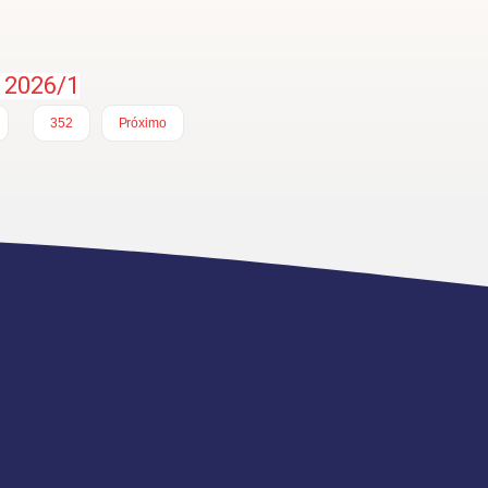
 2026/1
…
352
Próximo