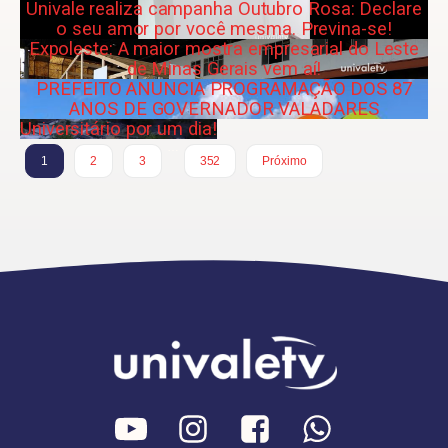
Univale realiza campanha Outubro Rosa: Declare
o seu amor por você mesma. Previna-se!
Expoleste: A maior mostra empresarial do Leste
de Minas Gerais vem aí!
PREFEITO ANUNCIA PROGRAMAÇÃO DOS 87
ANOS DE GOVERNADOR VALADARES
Universitário por um dia!
…
1
2
3
352
Próximo