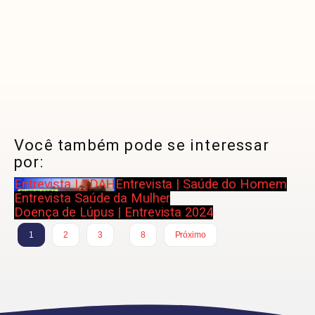
Você também pode se interessar
por:
Entrevista | TDAH
Entrevista | Saúde do Homem
Entrevista Saúde da Mulher
Doença de Lúpus | Entrevista 2024
…
1
2
3
8
Próximo