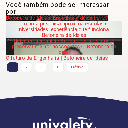
Você também pode se interessar
por:
Betoneira de Ideias: Engenharia dá dinheiro?
Como a pesquisa aproxima escolas e
universidades: experiência que funciona |
Betoneira de Ideias
Dia internacional de Ação pelos Rios: como
preservar melhor nossos rios? | Betoneira de
Ideias
O futuro da Engenharia | Betoneira de Ideias
…
1
2
3
6
Próximo