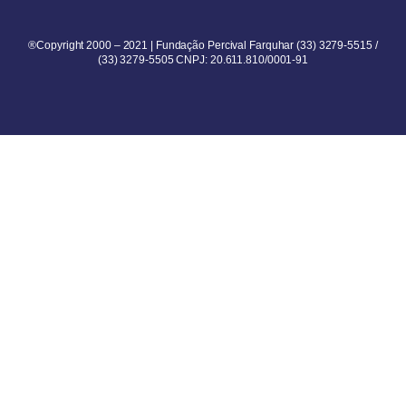
®Copyright 2000 – 2021 | Fundação Percival Farquhar (33) 3279-5515 /
(33) 3279-5505 CNPJ: 20.611.810/0001-91