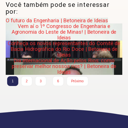
Você também pode se interessar
por:
O futuro da Engenharia | Betoneira de Ideias
Vem aí o 1º Congresso de Engenharia e
Agronomia do Leste de Minas! | Betoneira de
Ideias
Conheça os novos representantes do Comitê de
Bacia Hidrográfica do Rio Doce | Betoneira de
Ideias
Dia internacional de Ação pelos Rios: como
preservar melhor nossos rios? | Betoneira de
Ideias
…
1
2
3
6
Próximo