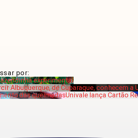
ssar por:
 fazendinha experimental
cir Albuquerque, de Cuparaque, conhecem a 
umento das queimadas
Univale lança Cartão R