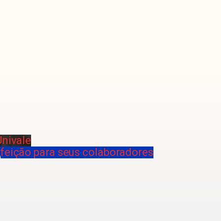
Univale
efeição para seus colaboradores