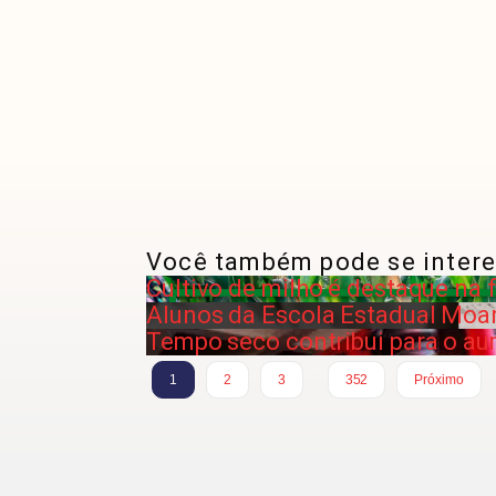
Você também pode se intere
Cultivo de milho é destaque na
Alunos da Escola Estadual Moar
Tempo seco contribui para o a
…
1
2
3
352
Próximo