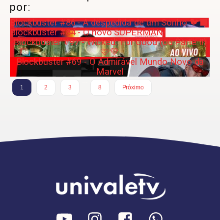
por:
Blockbuster #86 - A despedida de um Sonho 🐦‍⬛
Blockbuster #84 - O novo SUPERMAN!
Blockbuster #97 - Wicked: For Good (ou Parte II)
🩷💚
Blockbuster #69 - O Admirável Mundo Novo da
Marvel
…
1
2
3
8
Próximo