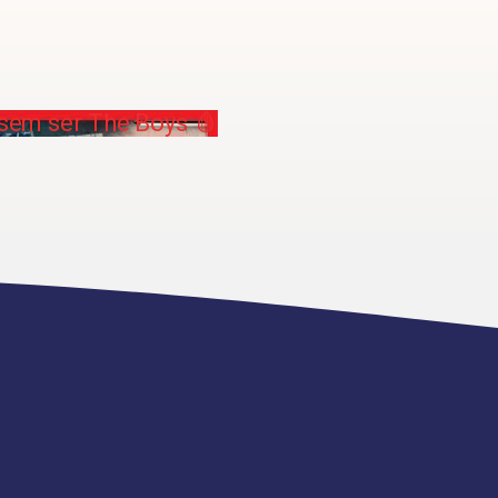
 sem ser The Boys 🩸