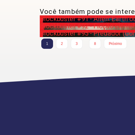
Você também pode se intere
Blockbuster #91 - Alien: Earth ou
Blockbuster #92 - Ficção científ
Blockbuster #95 - Predador (Co
…
1
2
3
8
Próximo