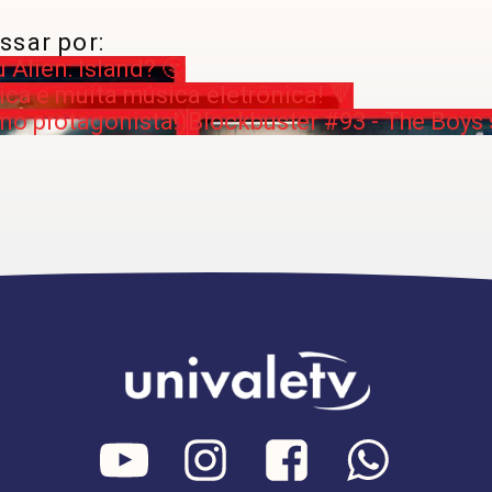
ssar por:
 Alien: Island? 🤔
ica e muita música eletrônica! 🔻
mo protagonista!)
Blockbuster #93 - The Boys