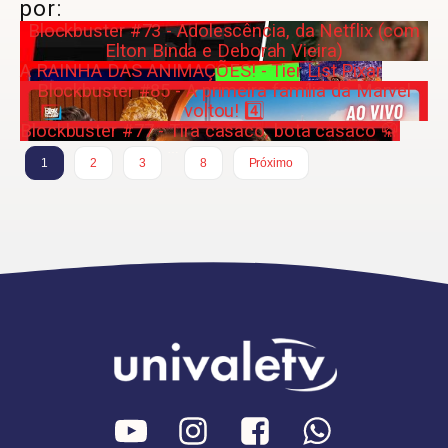
por:
Blockbuster #73 - Adolescência, da Netflix (com
Elton Binda e Deborah Vieira)
A RAINHA DAS ANIMAÇÕES! - Tier List Pixar
Blockbuster #85 - A primeira família da Marvel
voltou! 4️⃣
Blockbuster #77 - Tira casaco, bota casaco 🥋
…
1
2
3
8
Próximo