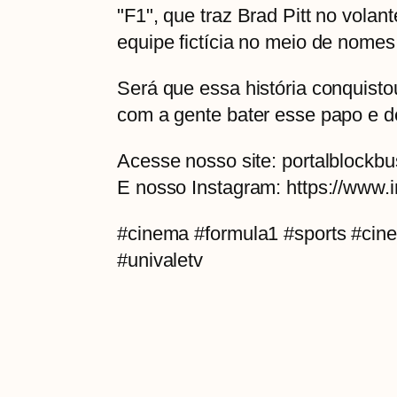
"F1", que traz Brad Pitt no vola
equipe fictícia no meio de nomes 
Será que essa história conquisto
com a gente bater esse papo e d
Acesse nosso site: portalblockbu
E nosso Instagram: https://www.i
#cinema #formula1 #sports #cin
#univaletv