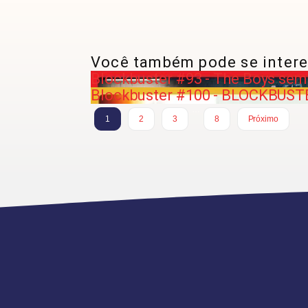
Você também pode se intere
Blockbuster #93 - The Boys sem
Blockbuster #100 - BLOCKBUST
…
1
2
3
8
Próximo