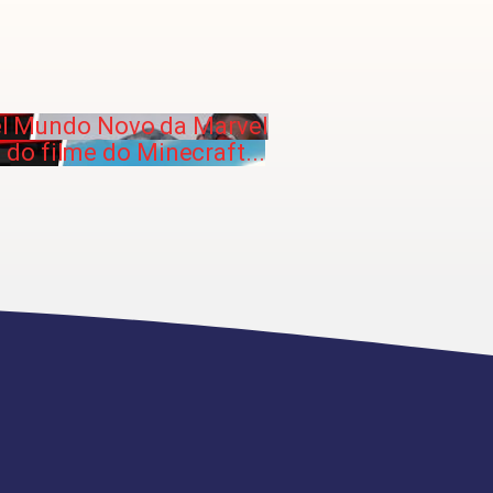
el Mundo Novo da Marvel
 do filme do Minecraft...