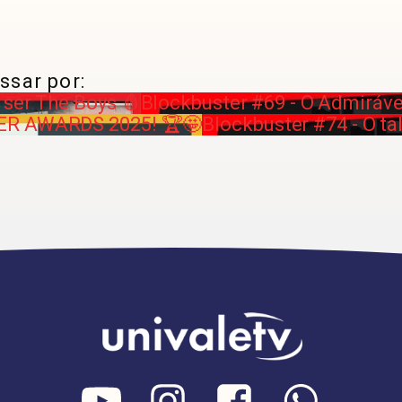
ssar por:
 ser The Boys 🩸
Blockbuster #69 - O Admiráv
ER AWARDS 2025! 🏆🤩
Blockbuster #74 - O tal