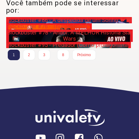
Você também pode se interessar
por:
Blockbuster #86 - A despedida de um Sonho 🐦‍⬛
Blockbuster #76 - Thunderbolts*️⃣
Blockbuster #78 - Andor: A MELHOR História Star
Wars
Blockbuster #95 - Predador (Como protagonista!)
…
1
2
3
8
Próximo