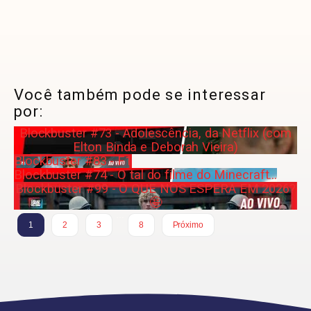
Você também pode se interessar
por:
Blockbuster #73 - Adolescência, da Netflix (com
Elton Binda e Deborah Vieira)
Blockbuster #83 - F1
Blockbuster #74 - O tal do filme do Minecraft...
Blockbuster #99 - O QUE NOS ESPERA EM 2026?
🤩
…
1
2
3
8
Próximo