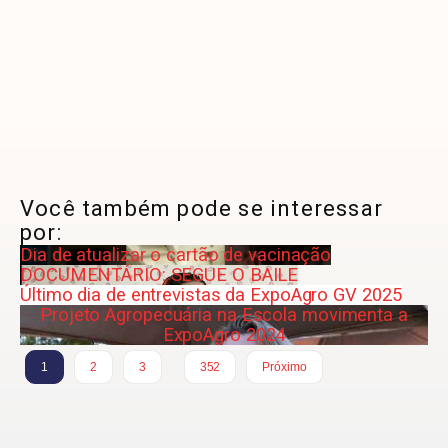
Você também pode se interessar
por:
Dia de atualizar o cartão de vacinação
DOCUMENTÁRIO: SEGUE O BAILE
Último dia de entrevistas da ExpoAgro GV 2025
Projeto Agropecuária na Escola movimenta a
ExpoAgro 2024
…
1
2
3
352
Próximo