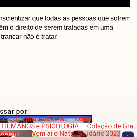
scientizar que todas as pessoas que sofrem
têm o direito de serem tratadas em uma
trancar não é tratar.
ssar por:
ncia das profissões em mostra
 HUMANOS e PSICOLOGIA — Colação de Grau
tagonistas
Vem aí o Natal Solidário 2023
1