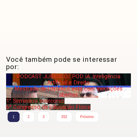
Você também pode se interessar
por:
PODCAST JURÍDICO/ POD IA: Inteligência
Artificial e Direito
Mestrado da UNIVALE está com inscrições
abertas
1° Seminário Intercurso
6º Congresso de Educação Física
…
1
2
3
352
Próximo