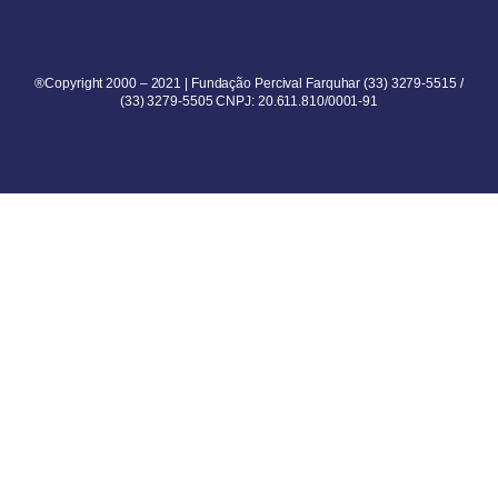
®Copyright 2000 – 2021 | Fundação Percival Farquhar (33) 3279-5515 /
(33) 3279-5505 CNPJ: 20.611.810/0001-91