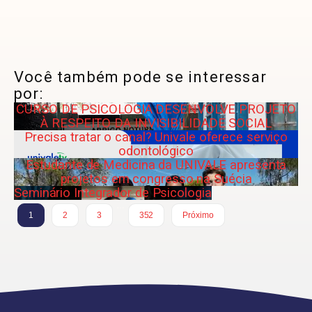
Você também pode se interessar
por:
CURSO DE PSICOLOGIA DESENVOLVE PROJETO
À RESPEITO DA INVISIBILIDADE SOCIAL
Precisa tratar o canal? Univale oferece serviço
odontológico
Estudante de Medicina da UNIVALE apresenta
projetos em congresso na Suécia
Seminário Integrador de Psicologia
…
1
2
3
352
Próximo